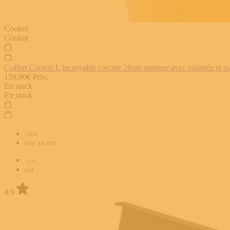
Cookut
Cookut
Coffret Cookut L'incroyable cocotte 28cm mangue avec poignée et man
159,90€
Prix:
En stock
En stock
-22%
TOP VENTE
-22%
TOP
4.9