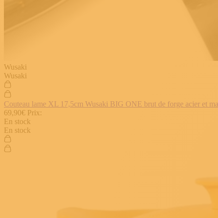
Wusaki
Wusaki
Couteau lame XL 17,5cm Wusaki BIG ONE brut de forge acier et manch
69,90€
Prix:
En stock
En stock