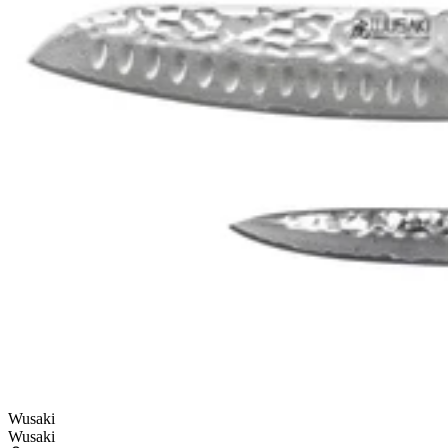
Wusaki
Wusaki