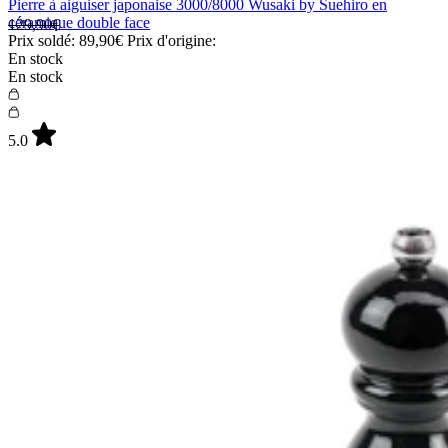
Pierre à aiguiser japonaise 3000/8000 Wusaki by Suehiro en
céramique double face
129,90€
Prix soldé:
89,90€
Prix d'origine:
En stock
En stock
5.0