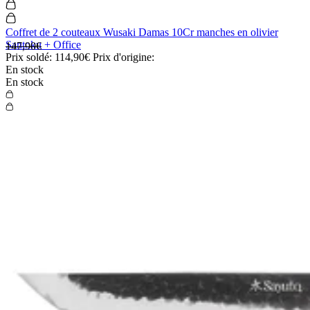
Coffret de 2 couteaux Wusaki Damas 10Cr manches en olivier
Santoku + Office
147,90€
Prix soldé:
114,90€
Prix d'origine:
En stock
En stock