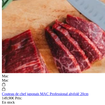
Mac
Mac
Couteau de chef japonais MAC Professional alvéolé 20cm
149,90€
Prix:
En stock