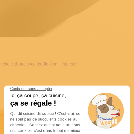
e carbone avec feuille d'or + étui cuir