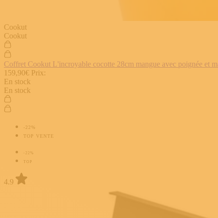
Cookut
Cookut
Coffret Cookut L'incroyable cocotte 28cm mangue avec poignée et man
159,90€
Prix:
En stock
En stock
-22%
TOP VENTE
-22%
TOP
4.9