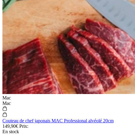
Mac
Mac
Couteau de chef japonais MAC Professional alvéolé 20cm
149,90€
Prix:
En stock