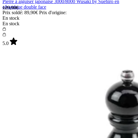
Pierre à aiguiser japonaise 3000/8000 Wusaki by Suehiro en
céramique double face
129,90€
Prix soldé:
89,90€
Prix d'origine:
En stock
En stock
5.0