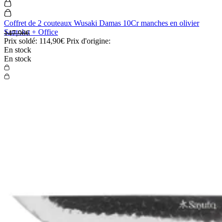
Coffret de 2 couteaux Wusaki Damas 10Cr manches en olivier
Santoku + Office
147,90€
Prix soldé:
114,90€
Prix d'origine:
En stock
En stock