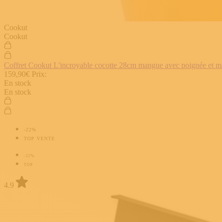
Cookut
Cookut
Coffret Cookut L'incroyable cocotte 28cm mangue avec poignée et man
159,90€
Prix:
En stock
En stock
-22%
TOP VENTE
-22%
TOP
4.9