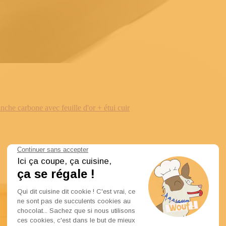
e carbone avec feuille d'or + étui cuir