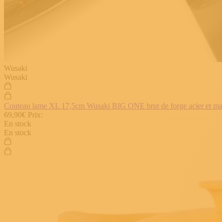
Wusaki
Wusaki
Couteau lame XL 17,5cm Wusaki BIG ONE brut de forge acier et manch
69,90€
Prix:
En stock
En stock