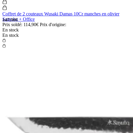
Coffret de 2 couteaux Wusaki Damas 10Cr manches en olivier
Santoku + Office
147,90€
Prix soldé:
114,90€
Prix d'origine:
En stock
En stock