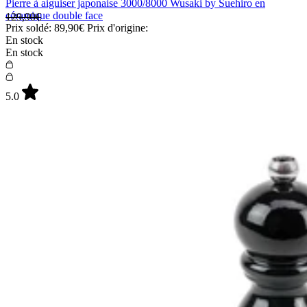
Pierre à aiguiser japonaise 3000/8000 Wusaki by Suehiro en
céramique double face
129,90€
Prix soldé:
89,90€
Prix d'origine:
En stock
En stock
5.0