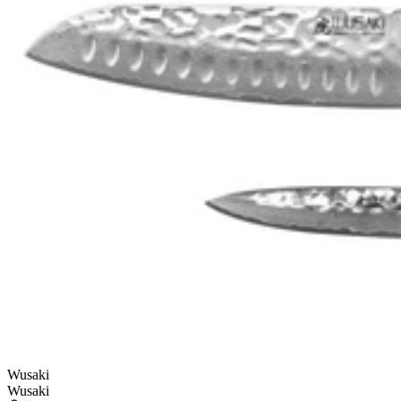
Wusaki
Wusaki