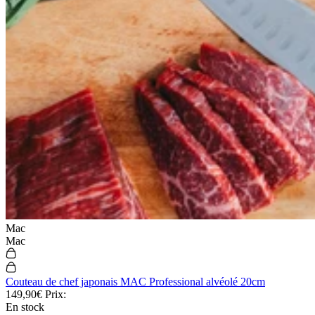
Mac
Mac
Couteau de chef japonais MAC Professional alvéolé 20cm
149,90€
Prix:
En stock