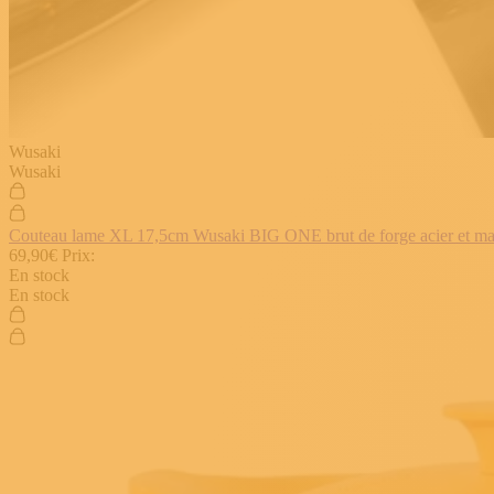
Wusaki
Wusaki
Couteau lame XL 17,5cm Wusaki BIG ONE brut de forge acier et manch
69,90€
Prix:
En stock
En stock