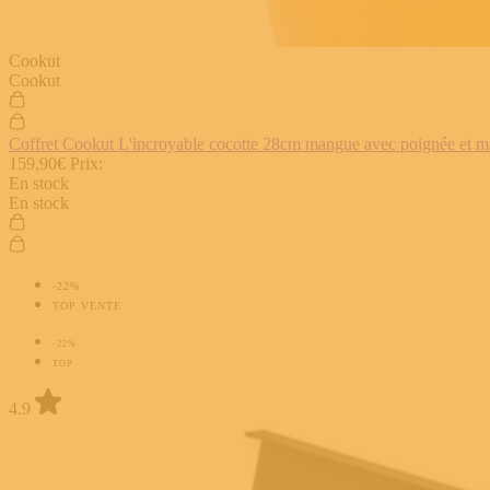
Cookut
Cookut
Coffret Cookut L'incroyable cocotte 28cm mangue avec poignée et man
159,90€
Prix:
En stock
En stock
-22%
TOP VENTE
-22%
TOP
4.9