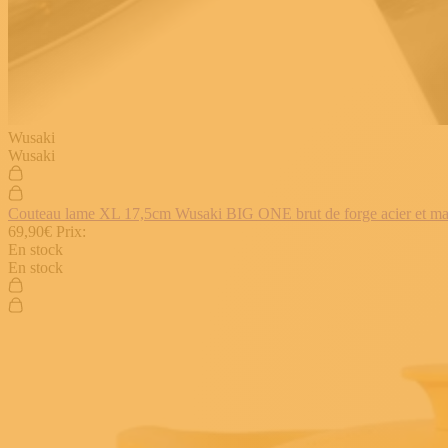
Wusaki
Wusaki
Couteau lame XL 17,5cm Wusaki BIG ONE brut de forge acier et manch
69,90€
Prix:
En stock
En stock