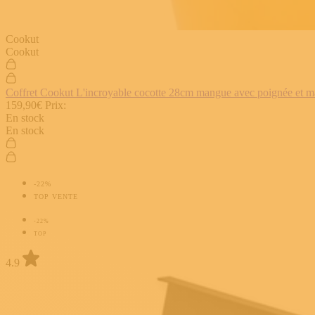
Cookut
Cookut
Coffret Cookut L'incroyable cocotte 28cm mangue avec poignée et man
159,90€
Prix:
En stock
En stock
-22%
TOP VENTE
-22%
TOP
4.9