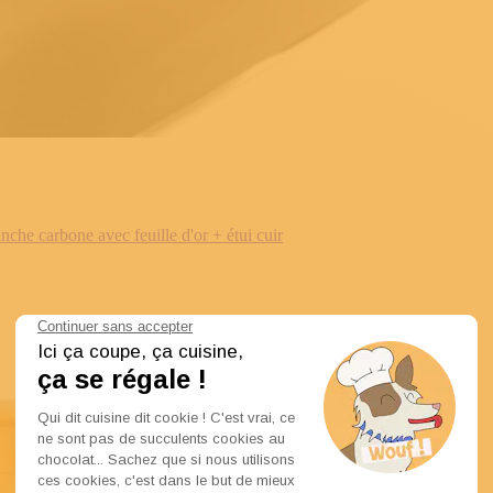
e carbone avec feuille d'or + étui cuir