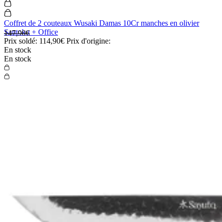
Coffret de 2 couteaux Wusaki Damas 10Cr manches en olivier
Santoku + Office
147,90€
Prix soldé:
114,90€
Prix d'origine:
En stock
En stock