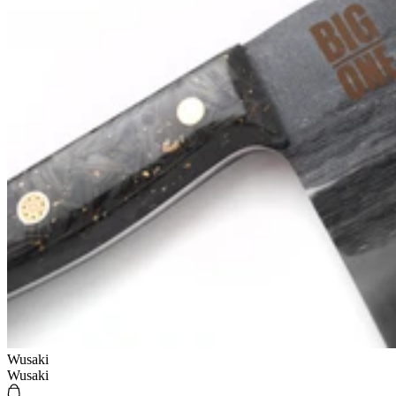
Wusaki
Wusaki