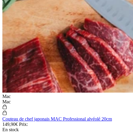
Mac
Mac
Couteau de chef japonais MAC Professional alvéolé 20cm
149,90€
Prix:
En stock