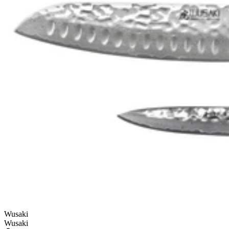
Wusaki
Wusaki