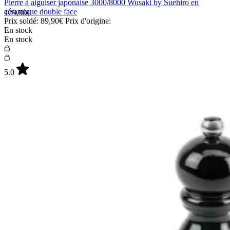
Pierre à aiguiser japonaise 3000/8000 Wusaki by Suehiro en
céramique double face
129,90€
Prix soldé:
89,90€
Prix d'origine:
En stock
En stock
5.0