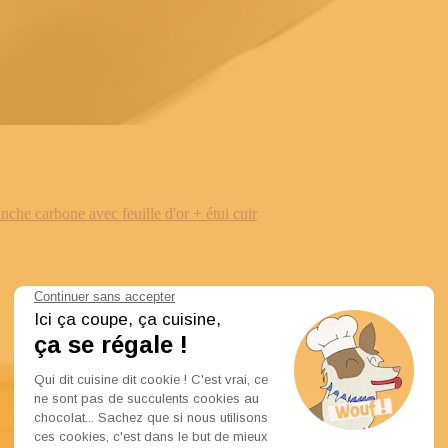
e carbone avec feuille d'or + étui cuir