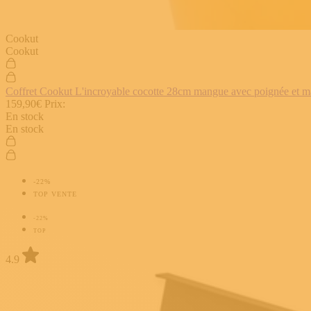
Cookut
Cookut
Coffret Cookut L'incroyable cocotte 28cm mangue avec poignée et man
159,90€
Prix:
En stock
En stock
-22%
TOP VENTE
-22%
TOP
4.9