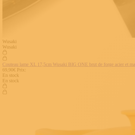
Wusaki
Wusaki
Couteau lame XL 17,5cm Wusaki BIG ONE brut de forge acier et manch
69,90€
Prix:
En stock
En stock