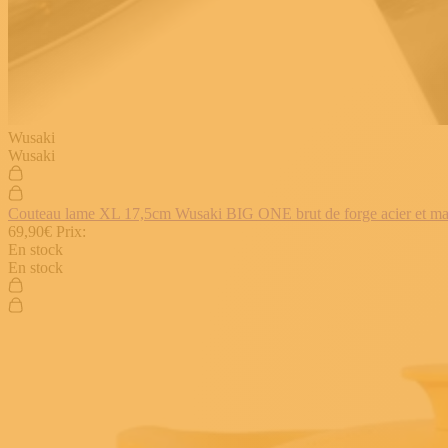
Wusaki
Wusaki
Couteau lame XL 17,5cm Wusaki BIG ONE brut de forge acier et manch
69,90€
Prix:
En stock
En stock