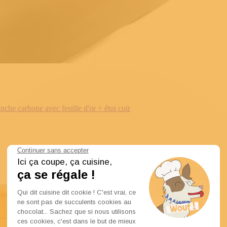
e carbone avec feuille d'or + étui cuir