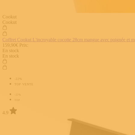
Cookut
Cookut
Coffret Cookut L'incroyable cocotte 28cm mangue avec poignée et man
159,90€
Prix:
En stock
En stock
-22%
TOP VENTE
-22%
TOP
4.9