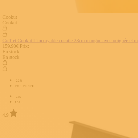
Cookut
Cookut
Coffret Cookut L'incroyable cocotte 28cm mangue avec poignée et man
159,90€
Prix:
En stock
En stock
-22%
TOP VENTE
-22%
TOP
4.9