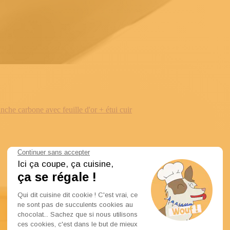
e carbone avec feuille d'or + étui cuir