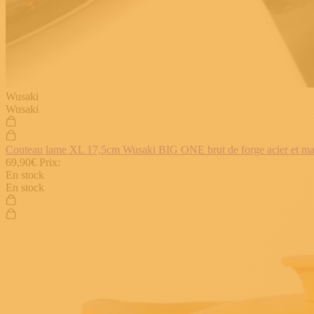
Wusaki
Wusaki
Couteau lame XL 17,5cm Wusaki BIG ONE brut de forge acier et manch
69,90€
Prix:
En stock
En stock