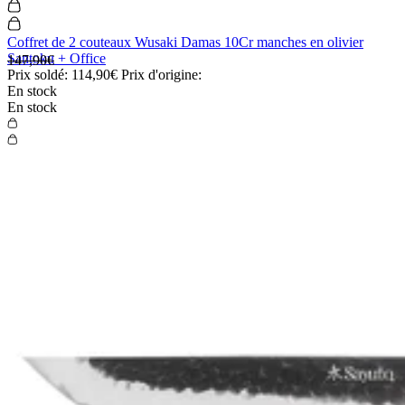
Coffret de 2 couteaux Wusaki Damas 10Cr manches en olivier
Santoku + Office
147,90€
Prix soldé:
114,90€
Prix d'origine:
En stock
En stock