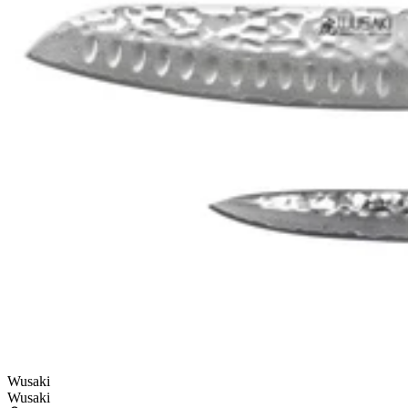
Wusaki
Wusaki