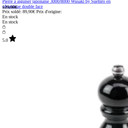
Pierre à aiguiser japonaise 3000/8000 Wusaki by Suehiro en
céramique double face
129,90€
Prix soldé:
89,90€
Prix d'origine:
En stock
En stock
5.0