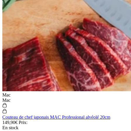
Mac
Mac
Couteau de chef japonais MAC Professional alvéolé 20cm
149,90€
Prix:
En stock