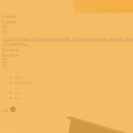
Cookut
Cookut
Coffret Cookut L'incroyable cocotte 28cm mangue avec poignée et man
159,90€
Prix:
En stock
En stock
-22%
TOP VENTE
-22%
TOP
4.9