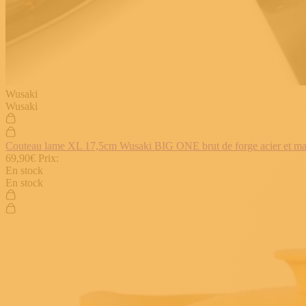
Wusaki
Wusaki
Couteau lame XL 17,5cm Wusaki BIG ONE brut de forge acier et manch
69,90€
Prix:
En stock
En stock