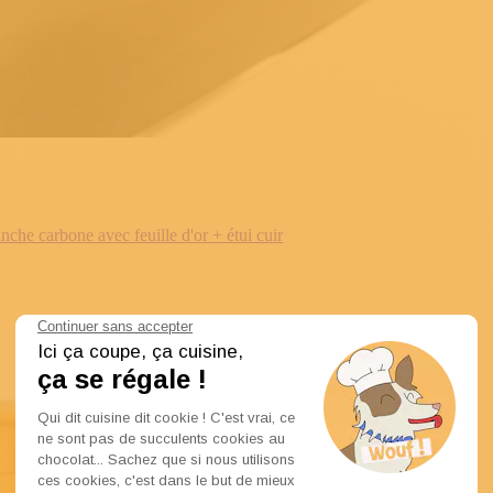
e carbone avec feuille d'or + étui cuir