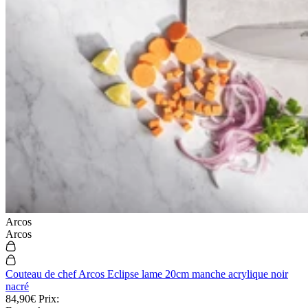
Arcos
Arcos
Couteau de chef Arcos Eclipse lame 20cm manche acrylique noir
nacré
84,90€
Prix: