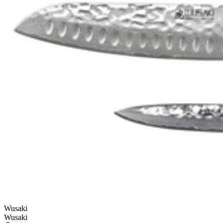
Wusaki
Wusaki