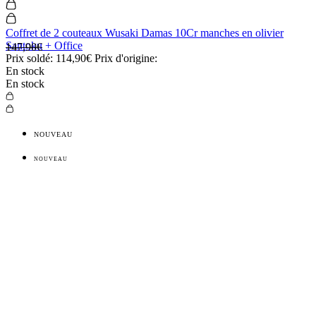
Coffret de 2 couteaux Wusaki Damas 10Cr manches en olivier
Santoku + Office
147,90€
Prix soldé:
114,90€
Prix d'origine:
En stock
En stock
NOUVEAU
NOUVEAU