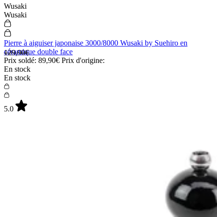
Wusaki
Wusaki
Pierre à aiguiser japonaise 3000/8000 Wusaki by Suehiro en
céramique double face
129,90€
Prix soldé:
89,90€
Prix d'origine:
En stock
En stock
5.0