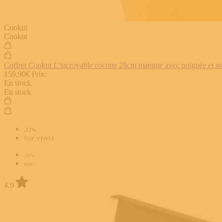
Cookut
Cookut
Coffret Cookut L'incroyable cocotte 28cm mangue avec poignée et man
159,90€
Prix:
En stock
En stock
-22%
TOP VENTE
-22%
TOP
4.9