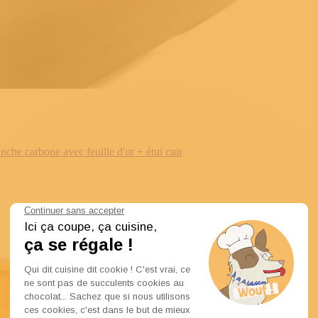
e carbone avec feuille d'or + étui cuir