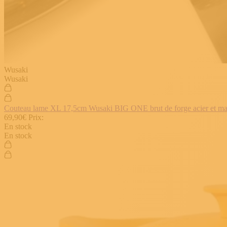
Wusaki
Wusaki
Couteau lame XL 17,5cm Wusaki BIG ONE brut de forge acier et manch
69,90€
Prix:
En stock
En stock