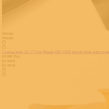
Wusaki
Wusaki
Couteau lame XL 17,5cm Wusaki BIG ONE brut de forge acier et manch
69,90€
Prix:
En stock
En stock