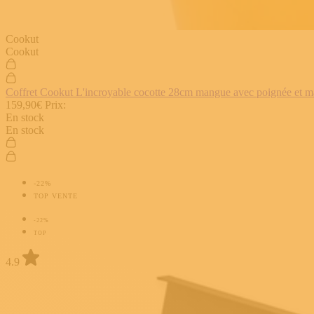
Cookut
Cookut
Coffret Cookut L'incroyable cocotte 28cm mangue avec poignée et man
159,90€
Prix:
En stock
En stock
-22%
TOP VENTE
-22%
TOP
4.9