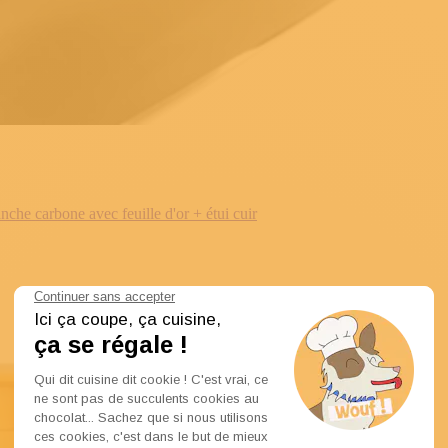
e carbone avec feuille d'or + étui cuir