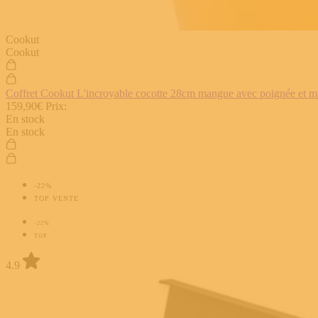
Cookut
Cookut
Coffret Cookut L'incroyable cocotte 28cm mangue avec poignée et man
159,90€
Prix:
En stock
En stock
-22%
TOP VENTE
-22%
TOP
4.9