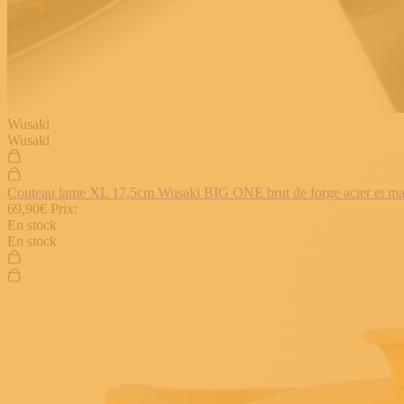
Wusaki
Wusaki
Couteau lame XL 17,5cm Wusaki BIG ONE brut de forge acier et manch
69,90€
Prix:
En stock
En stock