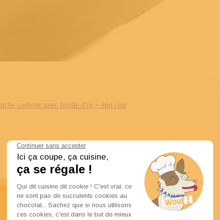
e carbone avec feuille d'or + étui cuir