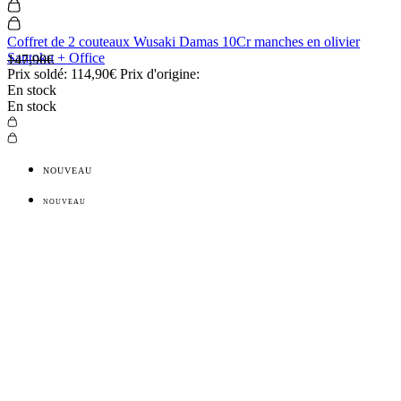
Coffret de 2 couteaux Wusaki Damas 10Cr manches en olivier
Santoku + Office
147,90€
Prix soldé:
114,90€
Prix d'origine:
En stock
En stock
NOUVEAU
NOUVEAU