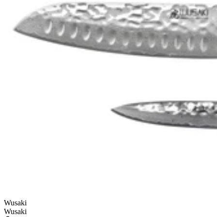
Wusaki
Wusaki