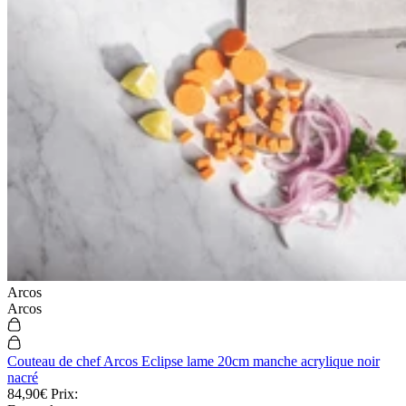
Arcos
Arcos
Couteau de chef Arcos Eclipse lame 20cm manche acrylique noir
nacré
84,90€
Prix: