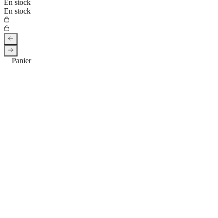
En stock
En stock
Panier
Accueil
Aiguiseur manuel Berghoff Essentials diamant +
tungstène + céramique avec poignée
Aller aux détails du produit
Aiguiseur manuel Berghoff Essentials diamant + tungstène +
céramique avec poignée
12,90€
Prix:
Ajouter