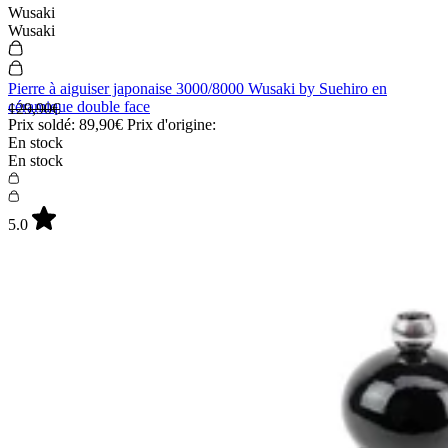
Wusaki
Wusaki
Pierre à aiguiser japonaise 3000/8000 Wusaki by Suehiro en
céramique double face
129,90€
Prix soldé:
89,90€
Prix d'origine:
En stock
En stock
5.0