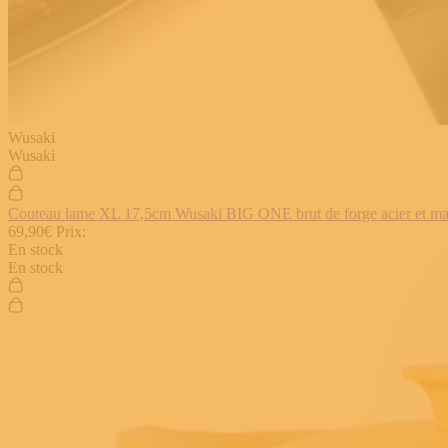
Wusaki
Wusaki
Couteau lame XL 17,5cm Wusaki BIG ONE brut de forge acier et manch
69,90€
Prix:
En stock
En stock