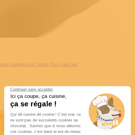
e carbone avec feuille d'or + étui cuir