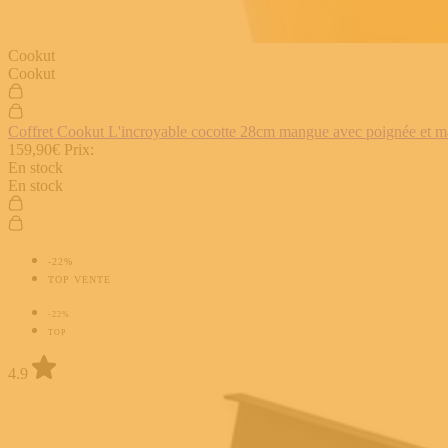
Cookut
Cookut
Coffret Cookut L'incroyable cocotte 28cm mangue avec poignée et man
159,90€
Prix:
En stock
En stock
-22%
TOP VENTE
-22%
TOP
4.9