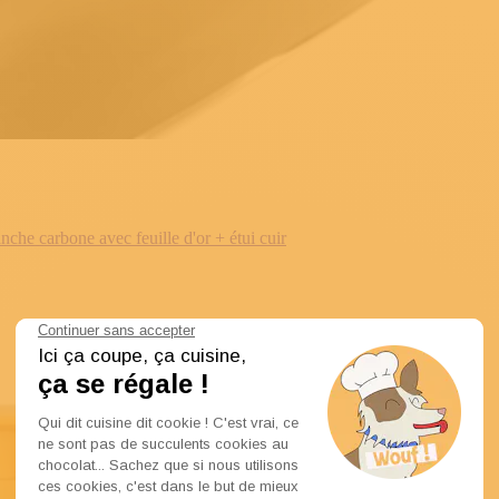
e carbone avec feuille d'or + étui cuir