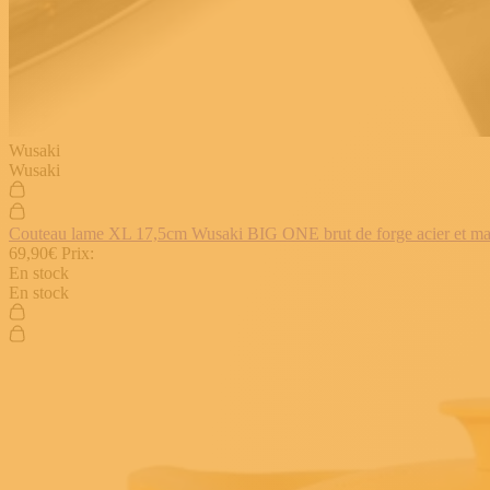
Wusaki
Wusaki
Couteau lame XL 17,5cm Wusaki BIG ONE brut de forge acier et manch
69,90€
Prix:
En stock
En stock