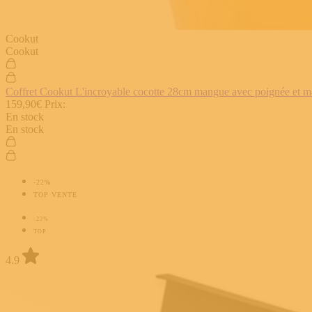
Cookut
Cookut
Coffret Cookut L'incroyable cocotte 28cm mangue avec poignée et man
159,90€
Prix:
En stock
En stock
-22%
TOP VENTE
-22%
TOP
4.9