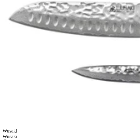
Wusaki
Wusaki