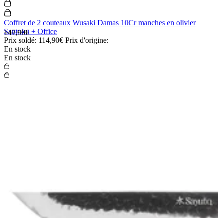
Coffret de 2 couteaux Wusaki Damas 10Cr manches en olivier
Santoku + Office
147,90€
Prix soldé:
114,90€
Prix d'origine:
En stock
En stock