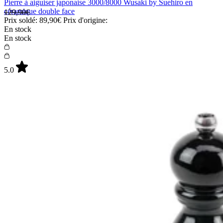
Pierre à aiguiser japonaise 3000/8000 Wusaki by Suehiro en
céramique double face
129,90€
Prix soldé:
89,90€
Prix d'origine:
En stock
En stock
5.0