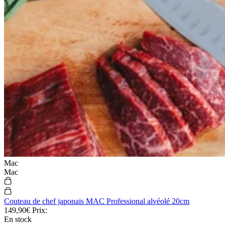
Mac
Mac
Couteau de chef japonais MAC Professional alvéolé 20cm
149,90€
Prix:
En stock