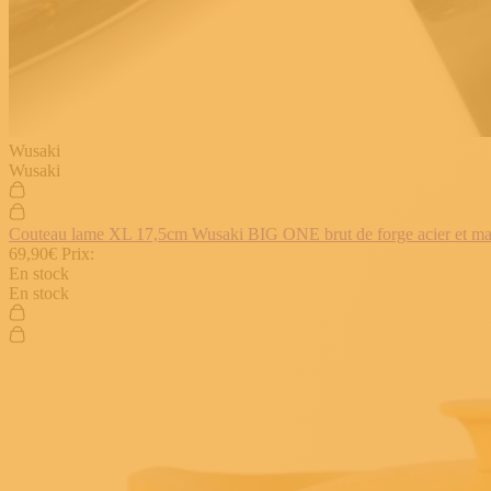
Wusaki
Wusaki
Couteau lame XL 17,5cm Wusaki BIG ONE brut de forge acier et manch
69,90€
Prix:
En stock
En stock