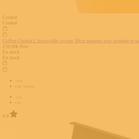
Cookut
Cookut
Coffret Cookut L'incroyable cocotte 28cm mangue avec poignée et man
159,90€
Prix:
En stock
En stock
-22%
TOP VENTE
-22%
TOP
4.9