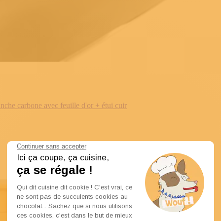
e carbone avec feuille d'or + étui cuir