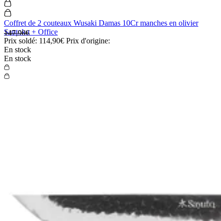
Coffret de 2 couteaux Wusaki Damas 10Cr manches en olivier
Santoku + Office
147,90€
Prix soldé:
114,90€
Prix d'origine:
En stock
En stock