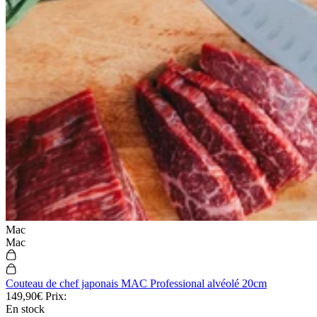
Mac
Mac
Couteau de chef japonais MAC Professional alvéolé 20cm
149,90€
Prix:
En stock