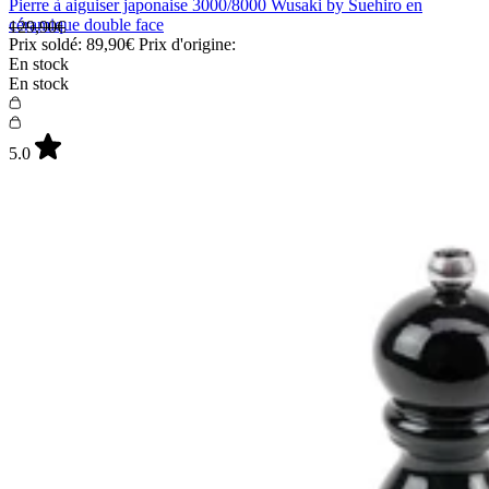
Pierre à aiguiser japonaise 3000/8000 Wusaki by Suehiro en
céramique double face
129,90€
Prix soldé:
89,90€
Prix d'origine:
En stock
En stock
5.0