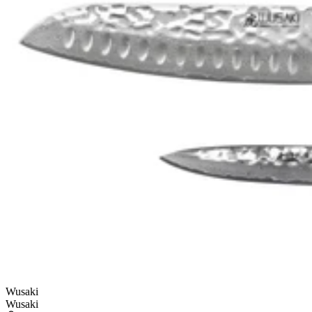
nouveau site* !
-10% sur tout pour fêter notre nouveau site !*
Code : CREMAILLERE
Code : CREMAILLERE
(*Voir conditions)
1 produit
ÉPUISÉ
ÉPUISÉ
Wusaki
Wusaki