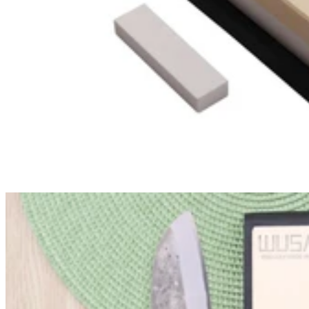
adhérente en évitant aux aliments gras ou humides de coller à la
lame. Les manches de la gamme sont aussi conçus en Pakkawood
mais de couleur noire intemporelle. Avec leur forme ovale, la prise
en main est agréable. N’oubliez pas votre
planche à découper
pour
utiliser vos couteaux Suncraft !
Lire plus
Lire moins
Explorez nos autres essentiels cuisine