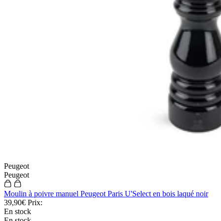
Garantie sur les couteaux
Livraison et retours gratuits
Remboursement de la différence
Programme de fidélité & parrainage
Nos offres du moment
Vos avantages
Paiement en 3 fois sans frais
Garantie sur les couteaux
Livraison et retours gratuits
Remboursement de la différence
Programme de fidélité & parrainage
Nos offres du moment
Besoin d'aide ?
Foire aux questions
Nous contacter
Suivre ma commande
Devenir fournisseur
Peugeot
Devenir revendeur
Peugeot
Besoin d'aide ?
Foire aux questions
Moulin à poivre manuel Peugeot Paris U'Select en bois laqué noir
Nous contacter
39,90€
Prix:
Suivre ma commande
En stock
Devenir fournisseur
En stock