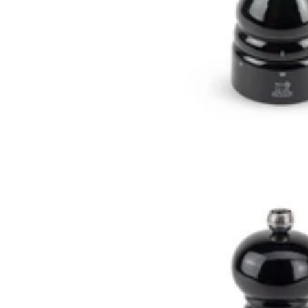
A propos de Couteauxduchef
L'équipe de Couteauxduchef
Rejoindre l'équipe
Live shopping et replay
Mention légales
CGV
Utilisation des cookies
Politique de confidentialité
Réglementation port couteaux
Nos informations
A propos de Couteauxduchef
L'équipe de Couteauxduchef
Rejoindre l'équipe
Live shopping et replay
Mention légales
CGV
Utilisation des cookies
Politique de confidentialité
Réglementation port couteaux
Vos avantages
Paiement en 3 fois sans frais