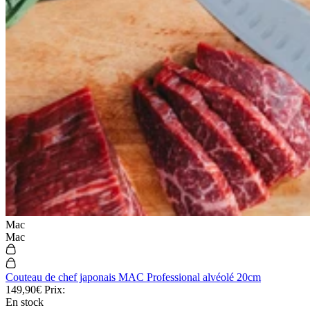
Mandelieu (06) : 245 allée Louis Blériot
Cannes (06) : 13 rue Hoche
Nice (06) : 22 rue de la Liberté
Voir nos boutiques
Mac
Mac
Couteau de chef japonais MAC Professional alvéolé 20cm
149,90€
Prix:
En stock