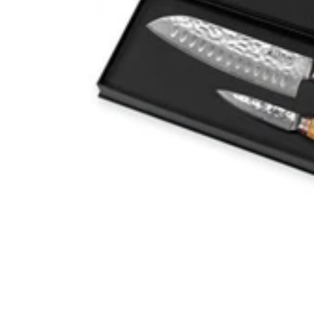
Lire plus
Lire moins
Senzo
Du 05 au 13.08
Du 05 au 13.08
-10% sur tout pour fêter notre