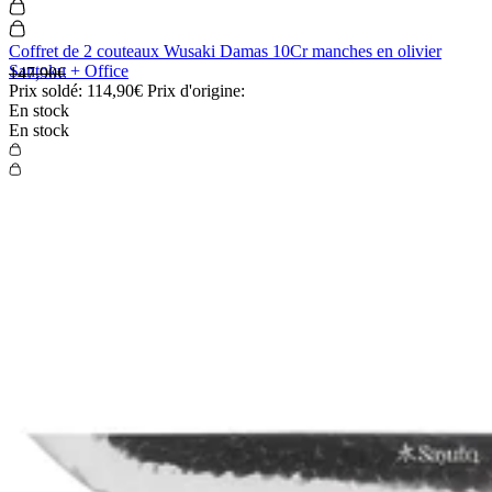
Coffret de 2 couteaux Wusaki Damas 10Cr manches en olivier
Santoku + Office
147,90€
Prix soldé:
114,90€
Prix d'origine:
En stock
En stock