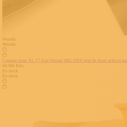
Wusaki
Wusaki
Couteau lame XL 17,5cm Wusaki BIG ONE brut de forge acier et manch
69,90€
Prix:
En stock
En stock