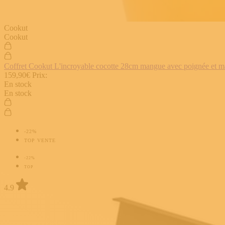
Cookut
Cookut
Coffret Cookut L'incroyable cocotte 28cm mangue avec poignée et man
159,90€
Prix:
En stock
En stock
-22%
TOP VENTE
-22%
TOP
4.9