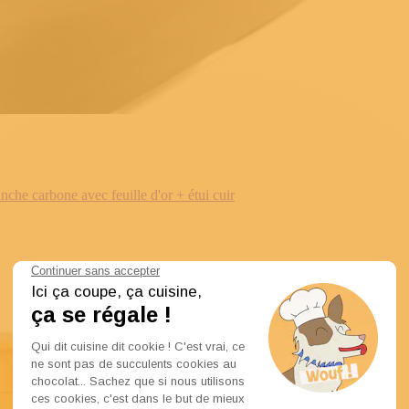
e carbone avec feuille d'or + étui cuir