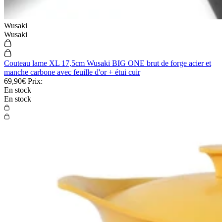
Sayuto
Sayuto
Couteau sakimaru Sayuto Séquoia San Mai martelé 20cm
92,90€
Prix: