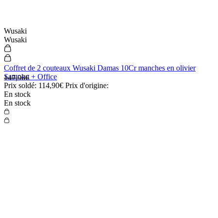
Peugeot
Peugeot
Moulin à poivre manuel Peugeot Paris U'Select en bois laqué noir
39,90€
Prix:
En stock
En stock