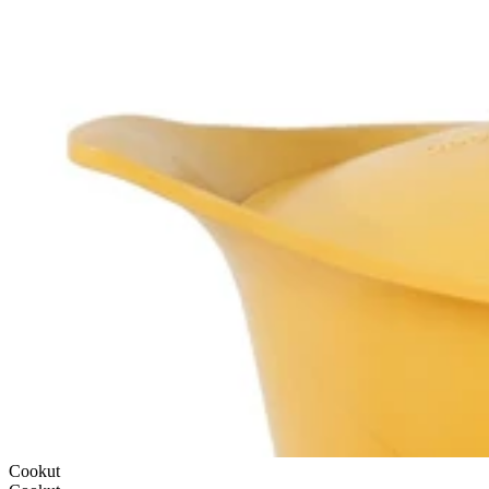
Planche à découper Zwilling bois de hêtre massif 60x40cm
64,90€
Prix:
7 jours
7 jours
5.0