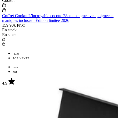
Wusaki
Wusaki