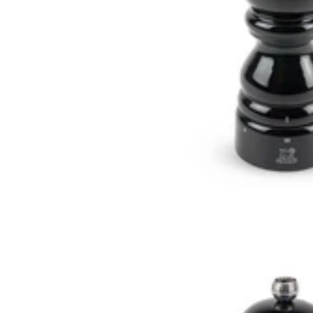
Zwilling
Zwilling
Mallette Zwilling pour 17 couteaux et ustensiles - Taille L
159,90€
Prix:
7 jours
7 jours