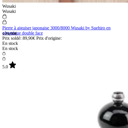
Arcos
Arcos
Couteau de chef Arcos Eclipse lame 20cm manche acrylique noir
nacré
84,90€
Prix:
En stock
En stock