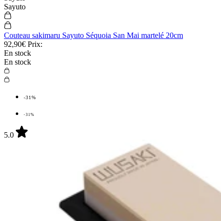
Mac
Mac
Couteau de chef japonais MAC Professional alvéolé 20cm
149,90€
Prix:
En stock