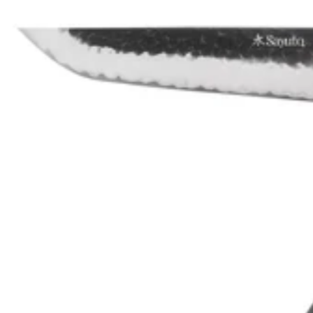
TOP VENTE
TOP
4.9
Zwilling
Zwilling
Set de 2 dessous de plat Zwilling Unlock en silicone magnétique
34,90€
Prix: