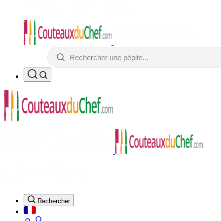
Du 05 au 13.08
Du 05 au 13.08
-10% sur tout pour fêter notre
nouveau site* !
-10% sur tout pour fêter notre nouveau site !*
Code : CREMAILLERE
Code : CREMAILLERE
(*Voir conditions)
11 produits
4.7