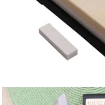
En stock
Zwilling
Zwilling
Poignée amovible Zwilling Unlock
29,90€
Prix:
7 jours
7 jours