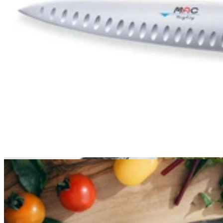
Zwilling
Zwilling
Trousse Zwilling pour 7 couteaux et ustensiles - Taille M
99,90€
Prix:
7 jours
7 jours
4.0