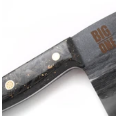
Zwilling
Zwilling
Planche à découper en bambou Zwilling 35 x 25 cm
44,90€
Prix:
En stock
En stock
4.8