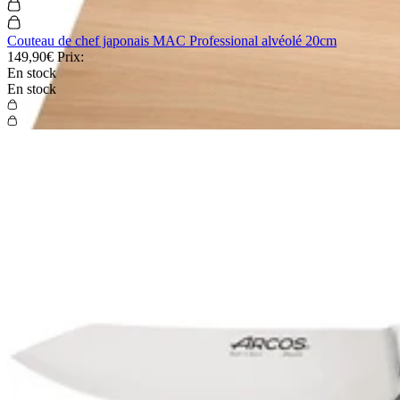
Zwilling
Zwilling
Coffret Zwilling 3 couteaux à légumes lames Friodur
27,90€
Prix:
7 jours
7 jours