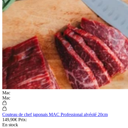
Mac
Mac
Couteau de chef japonais MAC Professional alvéolé 20cm
149,90€
Prix:
En stock