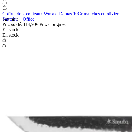
Coffret de 2 couteaux Wusaki Damas 10Cr manches en olivier
Santoku + Office
147,90€
Prix soldé:
114,90€
Prix d'origine:
En stock
En stock