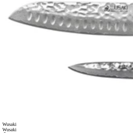
(*Voir conditions)
7 produits
Wusaki
Wusaki