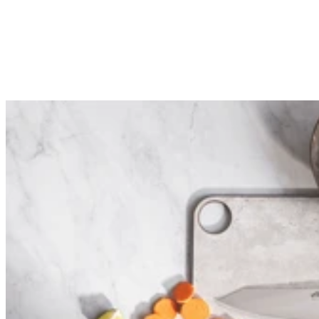
Satake Cutlery
Satake Cutlery
Couteau d'office 12cm japonais Satake Cutlery Nashiji
29,90€
Prix:
En stock
En stock