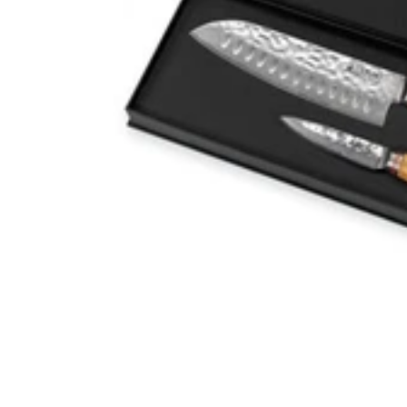
un design authentique grâce à son veinage naturel. Il se compose
aussi de 2 rivets pour plus de fiabilité ! De forme ergonomique, ce
couteau inox japonais
s'adapte aux mains de tous les cuisiniers
pour une utilisation confortable, alors n'hésitez plus !
Lire plus
Lire moins
Du 05 au 13.08
Du 05 au 13.08
-10% sur tout pour fêter notre
nouveau site* !
-10% sur tout pour fêter notre nouveau site !*
Code : CREMAILLERE
Code : CREMAILLERE