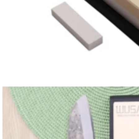
Satake Cutlery
Satake Cutlery
Coffret 3 couteaux japonais Satake Cutlery Nashiji santoku + nakiri
+ office
99,90€
Prix:
En stock
En stock
5.0