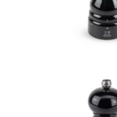
Satake Cutlery
Satake Cutlery
Couteau santoku 17cm japonais Satake Cutlery Nashiji manche en
magnolia
42,90€
Prix:
En stock
En stock
5.0