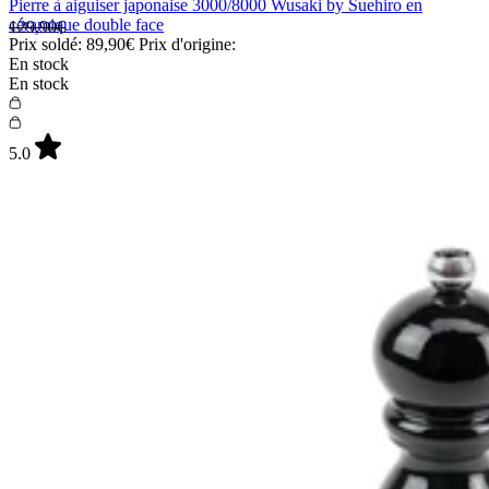
Pierre à aiguiser japonaise 3000/8000 Wusaki by Suehiro en
céramique double face
129,90€
Prix soldé:
89,90€
Prix d'origine:
En stock
En stock
5.0