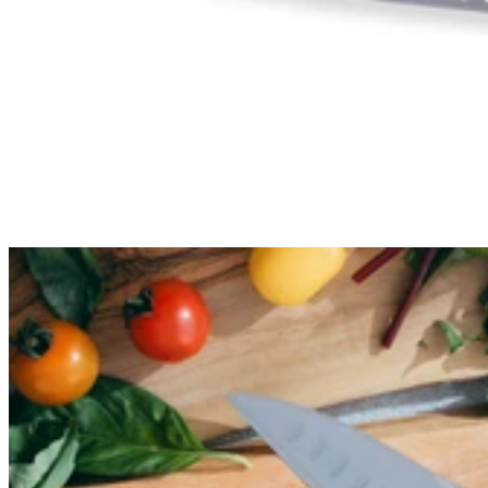
Satake Cutlery
Satake Cutlery
Couteau santoku 17cm japonais Satake Cutlery Nashiji
36,90€
Prix:
En stock
En stock
5.0