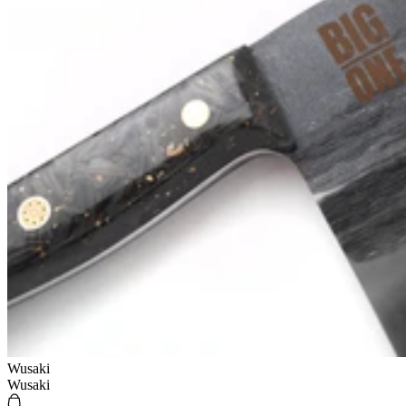
Wusaki
Wusaki