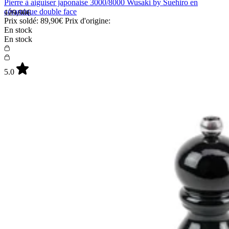
Pierre à aiguiser japonaise 3000/8000 Wusaki by Suehiro en
céramique double face
129,90€
Prix soldé:
89,90€
Prix d'origine:
En stock
En stock
5.0