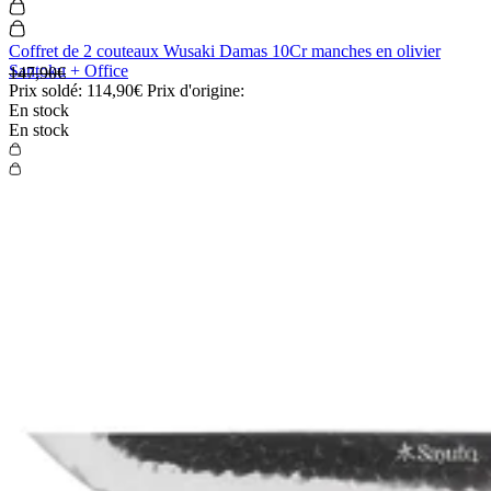
Coffret de 2 couteaux Wusaki Damas 10Cr manches en olivier
Santoku + Office
147,90€
Prix soldé:
114,90€
Prix d'origine:
En stock
En stock