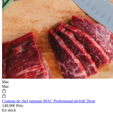
Mac
Mac
Couteau de chef japonais MAC Professional alvéolé 20cm
149,90€
Prix:
En stock