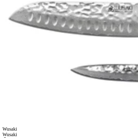
Wusaki
Wusaki