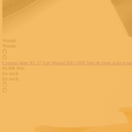
Wusaki
Wusaki
Couteau lame XL 17,5cm Wusaki BIG ONE brut de forge acier et manch
69,90€
Prix:
En stock
En stock