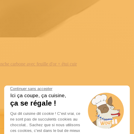
e carbone avec feuille d'or + étui cuir