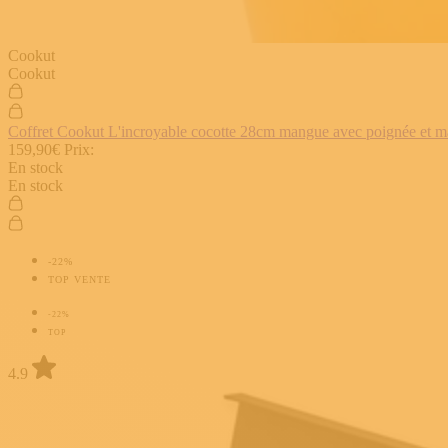
Cookut
Cookut
Coffret Cookut L'incroyable cocotte 28cm mangue avec poignée et man
159,90€
Prix:
En stock
En stock
-22%
TOP VENTE
-22%
TOP
4.9