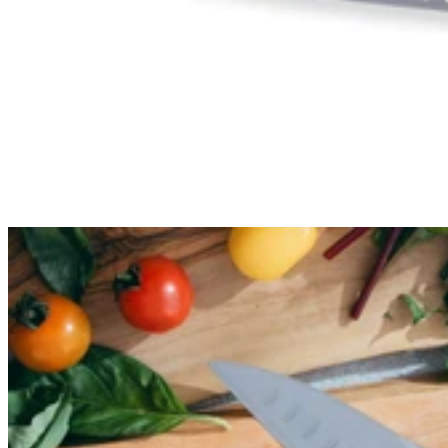
Recevez nos bons plans et
nouveautés💌
Abonnez-vous à notre newsletter et
obtenez 5€ de réduction dès 50€ d'achat
valable 30 jours.
Email
S'inscrire
Nos informations
A propos de Couteauxduchef
L'équipe de Couteauxduchef
Rejoindre l'équipe