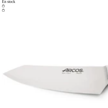
Nos offres du moment
En stock
Vos avantages
Paiement en 3 fois sans frais
Garantie sur les couteaux
Livraison et retours gratuits
Remboursement de la différence
Programme de fidélité & parrainage
Nos offres du moment
Besoin d'aide ?
Foire aux questions
Nous contacter
Suivre ma commande
Devenir fournisseur
Devenir revendeur
Besoin d'aide ?
Foire aux questions
Nous contacter
Suivre ma commande
Devenir fournisseur
Devenir revendeur