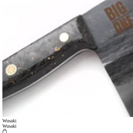
Wusaki
Wusaki