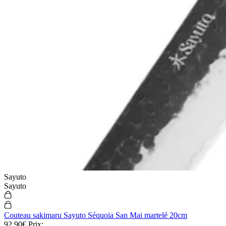
Couteau yanagiba kiritsuke 27cm japonais artisanal Sakai Takayuki
Ginsankou
449,90€
Prix:
En stock
En stock
Sayuto
Sayuto
Couteau sakimaru Sayuto Séquoia San Mai martelé 20cm
92,90€
Prix: