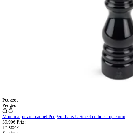
Indisponible
Indisponible
Explorez nos autres essentiels cuisine
Peugeot
Peugeot
Idées cadeaux
Moulin à poivre manuel Peugeot Paris U'Select en bois laqué noir
39,90€
Prix:
Découvrir
En stock
En stock