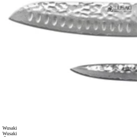
-10% sur tout pour fêter notre nouveau site !*
Code : CREMAILLERE
Code : CREMAILLERE
(*Voir conditions)
3 produits
Wusaki
Wusaki