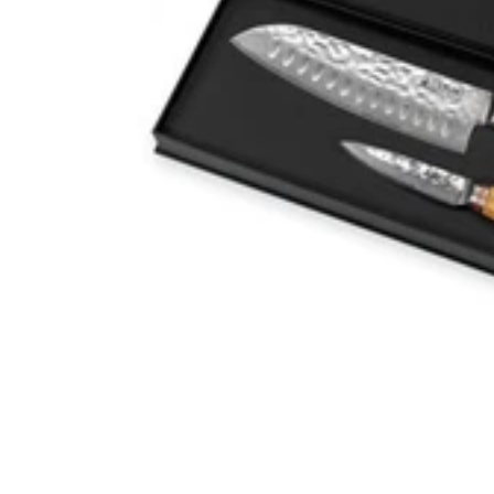
est d'une dureté de 60HRC Rockwell. Le noyau du
couteau
sakimaru
est ensuite recouvert d'une couche d'acier plus doux qui
apporte plus de souplesse et une meilleure protection au cœur.
Ensuite, le manche est fabriqué en bois d'ébène foncé et dispose
d'une mitre en corne de buffle noire pour un design des plus élégants
! De forme octogonale, ce
couteau artisanal japonais
est idéal
pour une prise en main ergonomique et ambidextre. Vous souhaitez
préparer du poisson sans effort ? Optez pour ce
couteau yanagiba
!
Découvrez aussi de nombreux
modèles de couteaux japonais
sur
Couteauxduchef.com !
Lire plus
Lire moins
Du 05 au 13.08
Du 05 au 13.08
-10% sur tout pour fêter notre
nouveau site* !