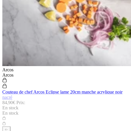
Arcos
Arcos
Couteau de chef Arcos Eclipse lame 20cm manche acrylique noir
nacré
Click and Collect
84,90€
Prix:
En stock
Mandelieu (06) : 245 allée Louis Blériot
En stock
Cannes (06) : 13 rue Hoche
Nice (06) : 22 rue de la Liberté