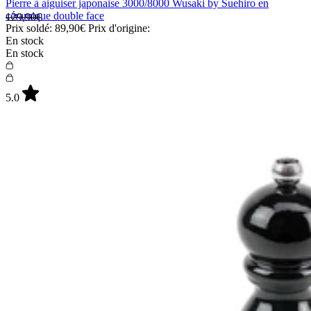
Pierre à aiguiser japonaise 3000/8000 Wusaki by Suehiro en
céramique double face
129,90€
Prix soldé:
89,90€
Prix d'origine:
En stock
En stock
5.0