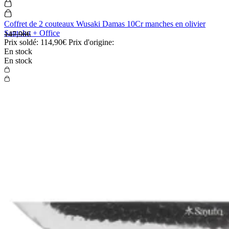
Coffret de 2 couteaux Wusaki Damas 10Cr manches en olivier
Santoku + Office
147,90€
Prix soldé:
114,90€
Prix d'origine:
En stock
En stock