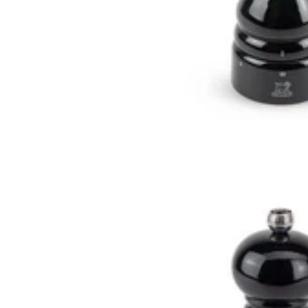
Sakai Takayuki
Sakai Takayuki
Couteau sakimaru takohiki 27cm japonais artisanal Sakai Takayuki
Ginsankou
449,90€
Prix: