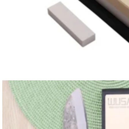
Sakai Takayuki
Sakai Takayuki
Couteau yanagiba 27cm japonais artisanal Sakai Takayuki
Ginsankou
519,90€
Prix: