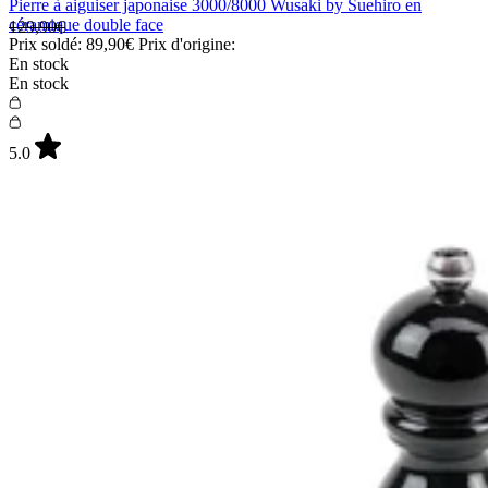
Pierre à aiguiser japonaise 3000/8000 Wusaki by Suehiro en
céramique double face
129,90€
Prix soldé:
89,90€
Prix d'origine:
En stock
En stock
5.0