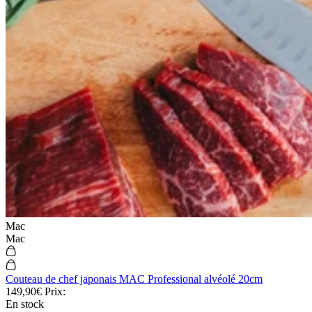
Mac
Mac
Couteau de chef japonais MAC Professional alvéolé 20cm
149,90€
Prix:
En stock