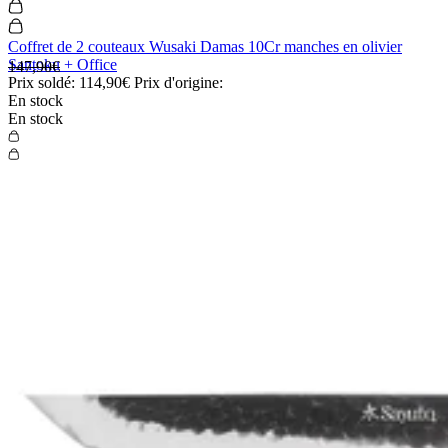
Coffret de 2 couteaux Wusaki Damas 10Cr manches en olivier
Santoku + Office
147,90€
Prix soldé:
114,90€
Prix d'origine:
En stock
En stock