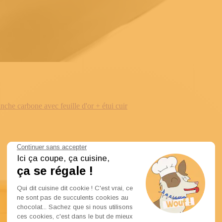
e carbone avec feuille d'or + étui cuir