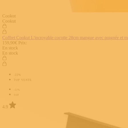
Cookut
Cookut
Coffret Cookut L'incroyable cocotte 28cm mangue avec poignée et man
159,90€
Prix:
En stock
En stock
-22%
TOP VENTE
-22%
TOP
4.9