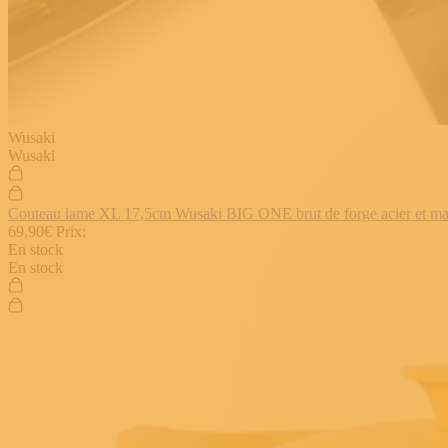
Wusaki
Wusaki
Couteau lame XL 17,5cm Wusaki BIG ONE brut de forge acier et manch
69,90€
Prix:
En stock
En stock