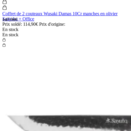
Coffret de 2 couteaux Wusaki Damas 10Cr manches en olivier
Santoku + Office
147,90€
Prix soldé:
114,90€
Prix d'origine:
En stock
En stock