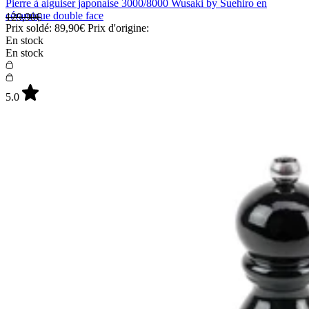
Pierre à aiguiser japonaise 3000/8000 Wusaki by Suehiro en
céramique double face
129,90€
Prix soldé:
89,90€
Prix d'origine:
En stock
En stock
5.0