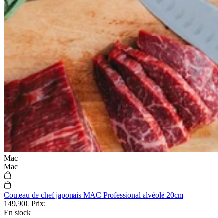
Mac
Mac
Couteau de chef japonais MAC Professional alvéolé 20cm
149,90€
Prix:
En stock