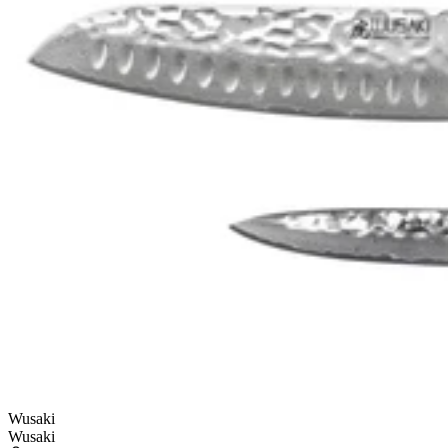
Wusaki
Wusaki