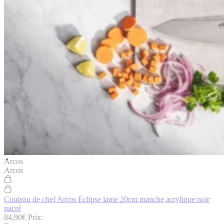
Arcos
Arcos
Couteau de chef Arcos Eclipse lame 20cm manche acrylique noir
nacré
84,90€
Prix: