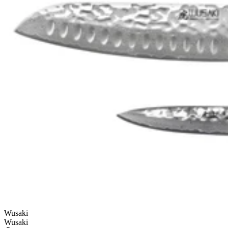
Wusaki
Wusaki