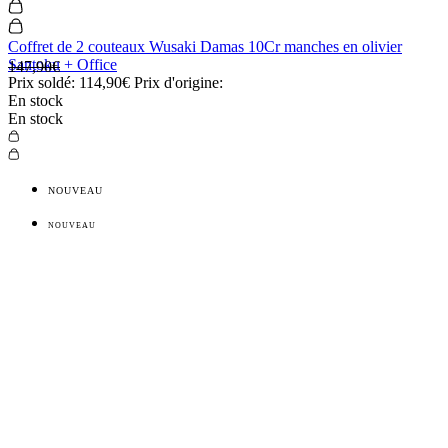
Coffret de 2 couteaux Wusaki Damas 10Cr manches en olivier
Santoku + Office
147,90€
Prix soldé:
114,90€
Prix d'origine:
En stock
En stock
NOUVEAU
NOUVEAU