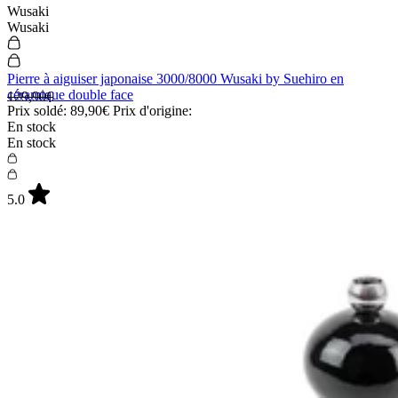
Wusaki
Wusaki
Pierre à aiguiser japonaise 3000/8000 Wusaki by Suehiro en
céramique double face
129,90€
Prix soldé:
89,90€
Prix d'origine:
En stock
En stock
5.0