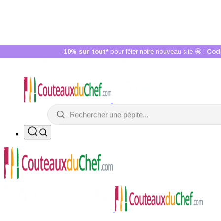
Supprimer
Recherches populaires
Santoku
Mandoline
Fusil
Wusaki
Prêts à faire battre votre coeur :