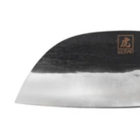
Wusaki
Wusaki