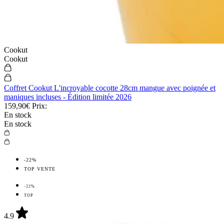
manche en bois de rose vient faire le lien avec la lame, grâce à une
mitre en inox. Le bois de rose présente de superbes teintes nuancées,
entre le marron et le rouge : chaque couteau est unique ! Enfin, un
rivet mosaïque vient parfaire l'originalité du couteau. N'hésitez plus
et venez également découvrir les
pierres à aiguiser
que nous mettons
à votre disposition pour l'entretien de vos
couteaux
!
Lire plus
Lire moins
Du 05 au 13.08
Du 05 au 13.08
-10% sur tout pour fêter notre
nouveau site* !
-10% sur tout pour fêter notre nouveau site !*
Code : CREMAILLERE