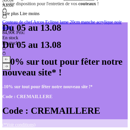
Fukito
Fukito
Couteau bec d'oiseau Fukito Rosewood Damas 67 couches 8cm
54,90€
Prix:
En stock
En stock