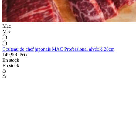
Fukito
Fukito
Couteau santoku Fukito Rosewood Damas 67 couches 18cm
89,90€
Prix:
En stock
En stock
5.0