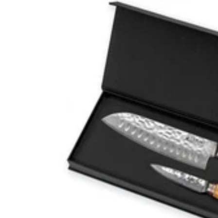
Code : CREMAILLERE
(*Voir conditions)
8 produits
TOP VENTE
TOP
4.7
Wusaki
Wusaki