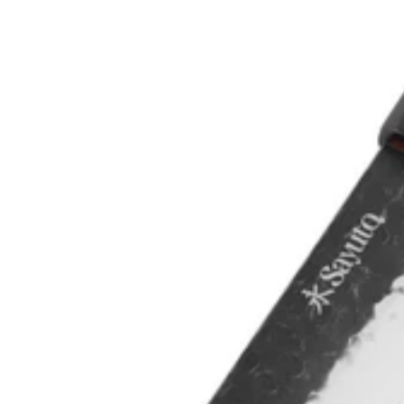
En stock
En stock
-31%
-31%
5.0