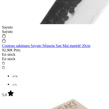
Fukito
Fukito
Couteau de chef Fukito Rosewood Damas 67 couches 21cm
89,90€
Prix:
En stock
En stock