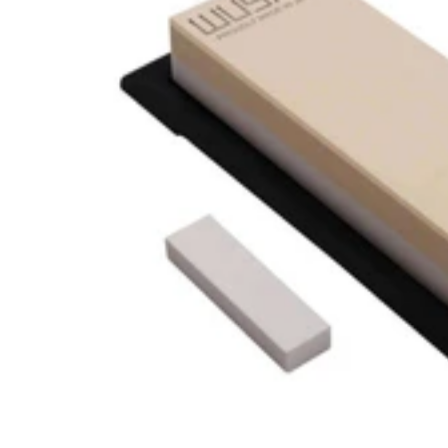
-7%
-7%
5.0
Wusaki
Wusaki