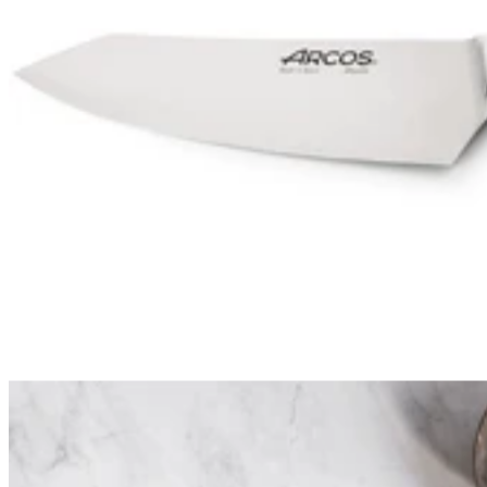
Arcos
Arcos
Couteau de chef Arcos Eclipse lame 20cm manche acrylique noir
nacré
84,90€
Prix:
En stock
En stock