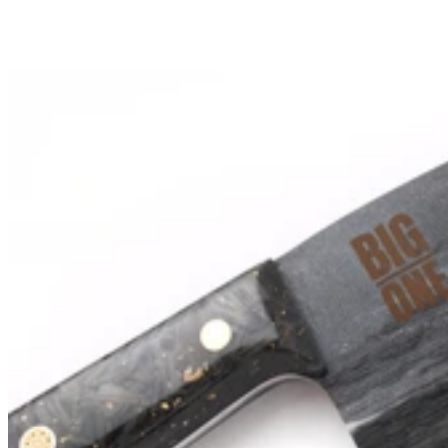
Couteau lame XL 17,5cm Wusaki BIG ONE brut de forge acier et
manche carbone avec feuille d'or + étui cuir
69,90€
Prix:
En stock
En stock