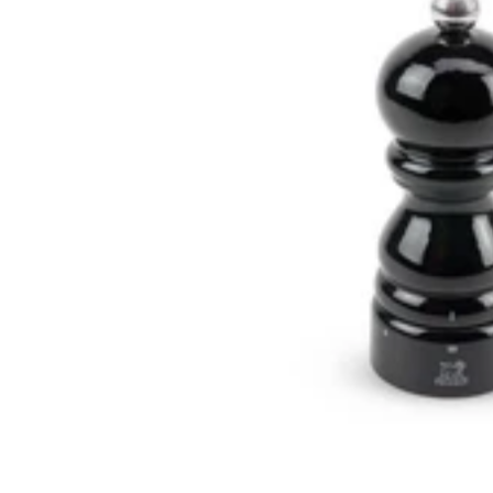
En stock
En stock
4.5
Peugeot
Peugeot
Moulin à poivre manuel Peugeot Paris U'Select en bois laqué noir
39,90€
Prix:
En stock
En stock