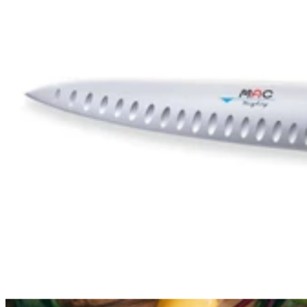
5.0
Mac
Mac
Couteau de chef japonais MAC Professional alvéolé 20cm
149,90€
Prix:
En stock