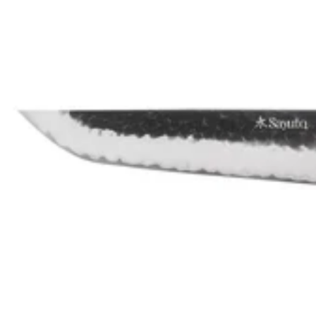
Gravure diamant personnalisée sur lame
12,90€
Prix:
En stock
En stock
5.0
Sayuto
Sayuto
Couteau sakimaru Sayuto Séquoia San Mai martelé 20cm
92,90€
Prix: