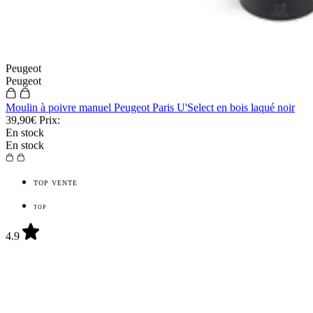
Fukito
Fukito
Couteau universel Fukito Rosewood Damas 67 couches 15cm
59,90€
Prix:
En stock
En stock