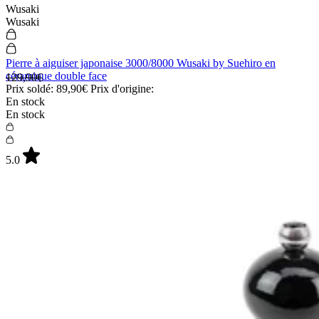
Wusaki
Wusaki
Pierre à aiguiser japonaise 3000/8000 Wusaki by Suehiro en
Takeshi Saji
céramique double face
129,90€
Takeshi Saji
Prix soldé:
89,90€
Prix d'origine:
En stock
Couteau universel japonais artisanal Takeshi Saji R2 Nickel Damas
En stock
13,5cm
339,90€
Prix:
Indisponible
Indisponible
5.0
ÉPUISÉ
ÉPUISÉ
5.0