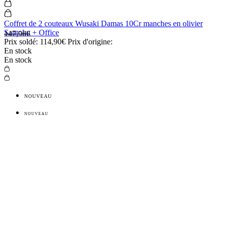
Coffret de 2 couteaux Wusaki Damas 10Cr manches en olivier
Santoku + Office
147,90€
Prix soldé:
114,90€
Prix d'origine:
En stock
En stock
NOUVEAU
NOUVEAU