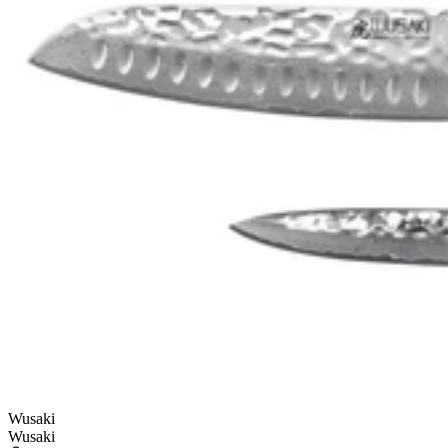
ÉPUISÉ
Wusaki
Wusaki