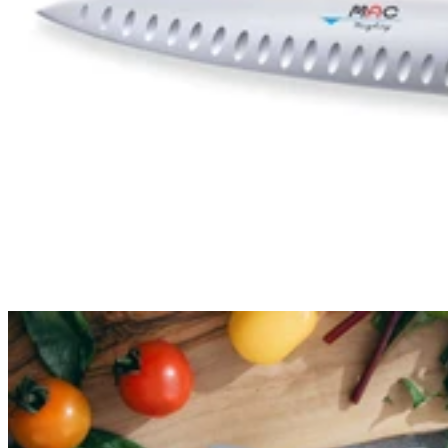
l’échelle de Rockwell, son tranchant tient durablement et il reste
facile à aiguiser à l’aide d’une pierre à aiguiser. Au microscope, on
remarque une structure parfaitement homogène qui lui assure une
meilleure résistance. Ce noyau est entouré de plusieurs couches
d’acier inox et d’acier fortement enrichi en nickel qui va donner
cette couleur plus foncée. C’est ce mélange des deux qui crée ce
contraste aléatoire mais très esthétique sur toute la lame.
LE MANCHE DU COUTEAU R2 NICKEL
DAMAS
Cette magnifique lame est complétée par un manche en
bois de
santal
: une essence de caractère ! C’est un bois qui résiste aux
bactéries et qui peut être considéré comme précieux, selon la
maturité de l’arbre duquel il est issu. On peut observer de belles
veines uniques sur chaque manche. Pour faire le lien entre cette belle
lame contrastée et le manche, on retrouve une mitre en
pakkawood
qui est une matière composite très utilisée en coutellerie pour ses
différentes propriétés. En effet, elle est résistante au devant de
l’humidité et aux variations de température. Un peu de pâte à bois
vient finalement compléter l’interstice entre la lame dans le manche :