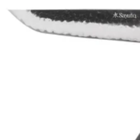
Takeshi Saji
Takeshi Saji
Couteau nakiri japonais artisanal Takeshi Saji R2 Nickel Damas
16,5cm
399,90€
Prix:
Indisponible
Indisponible
ÉPUISÉ
ÉPUISÉ